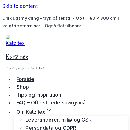
Skip to content
Unik udsmykning - tryk på tekstil - Op til 180 x 300 cm i
valgfrie størrelser - Også flot tilbehør
Katzitex
How do you wanna feel today?
Forside
Shop
Tips og inspiration
FAQ – Ofte stillede spørgsmål
Om Katzitex
Leverandører, miljø og CSR
Persondata og GDPR