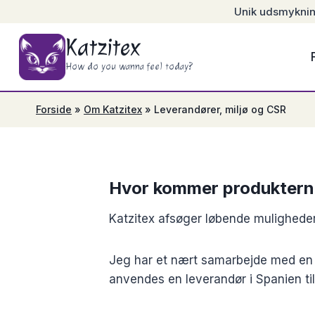
Skip
Unik udsmykning 
to
Katzitex
content
How do you wanna feel today?
Forside
»
Om Katzitex
»
Leverandører, miljø og CSR
Hvor kommer produktern
Katzitex afsøger løbende mulighede
Jeg har et nært samarbejde med en le
anvendes en leverandør i Spanien til