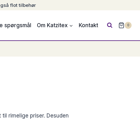
gså flot tilbehør
de spørgsmål
Om Katzitex
Kontakt
0
til rimelige priser. Desuden