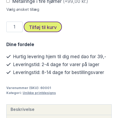
Metalringe i fire hjørner
(+99,00 kr.)
Vælg ønsket tillæg
Blomstret
Tilføj til kurv
stofprint
i
Dine fordele
akvarel
antal
Hurtig levering hjem til dig med dao for 39,-
Leveringstid: 2-4 dage for varer på lager
Leveringstid: 8-14 dage for bestillingsvarer
Varenummer (SKU):
60001
Kategori:
Unikke printdesigns
Beskrivelse