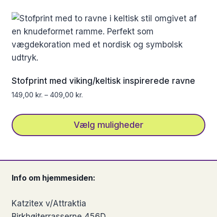
vare
har
flere
varianter.
Mulighederne
kan
Stofprint med viking/keltisk inspirerede ravne
vælges
149,00
kr.
–
409,00
kr.
på
varesiden
Vælg muligheder
Dette
vare
har
Info om hjemmesiden:
flere
varianter.
Katzitex v/Attraktia
Mulighederne
Birkhøjterrasserne 456D