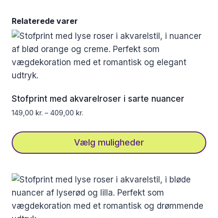
Relaterede varer
Stofprint med akvarelroser i sarte nuancer
149,00
kr.
–
409,00
kr.
Vælg muligheder
Dette
vare
har
flere
varianter.