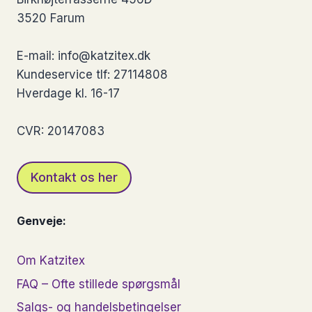
kan
3520 Farum
vælges
på
E-mail: info@katzitex.dk
varesiden
Kundeservice tlf: 27114808
Hverdage kl. 16-17
CVR: 20147083
Kontakt os her
Genveje:
Om Katzitex
FAQ – Ofte stillede spørgsmål
Salgs- og handelsbetingelser