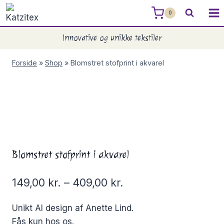
Skip
0
to
content
Innovative og unikke tekstiler
Forside
»
Shop
»
Blomstret stofprint i akvarel
Blomstret stofprint i akvarel
149,00
kr.
–
409,00
kr.
Unikt AI design af Anette Lind.
Fås kun hos os.