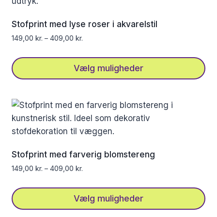
Mulighederne
kan
Stofprint med lyse roser i akvarelstil
vælges
149,00
kr.
–
409,00
kr.
på
varesiden
Vælg muligheder
Dette
vare
har
flere
varianter.
Mulighederne
Stofprint med farverig blomstereng
kan
149,00
kr.
–
409,00
kr.
vælges
på
Vælg muligheder
varesiden
Dette