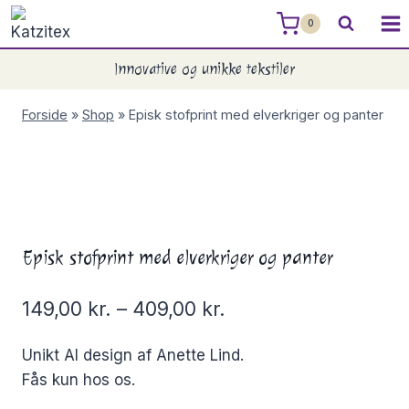
Skip
0
to
content
Innovative og unikke tekstiler
Forside
»
Shop
»
Episk stofprint med elverkriger og panter
Episk stofprint med elverkriger og panter
149,00
kr.
–
409,00
kr.
Unikt AI design af Anette Lind.
Fås kun hos os.