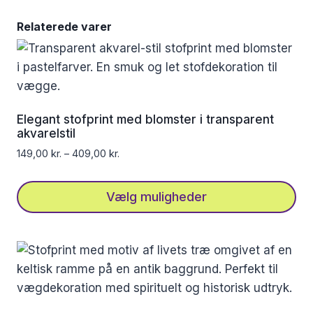
Relaterede varer
Elegant stofprint med blomster i transparent
akvarelstil
149,00
kr.
–
409,00
kr.
Vælg muligheder
Dette
vare
har
flere
varianter.