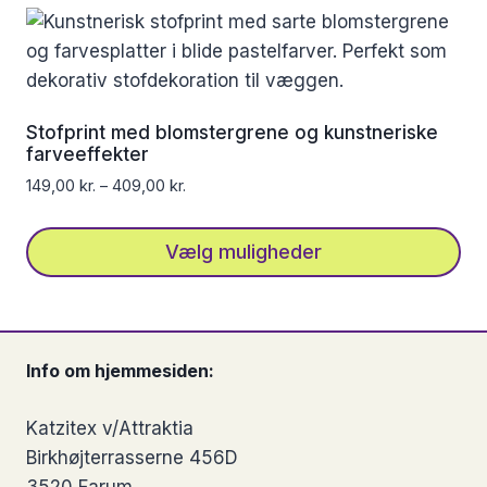
vare
har
flere
varianter.
Mulighederne
Stofprint med blomstergrene og kunstneriske
kan
farveeffekter
vælges
149,00
kr.
–
409,00
kr.
på
varesiden
Vælg muligheder
Dette
vare
har
Info om hjemmesiden:
flere
varianter.
Katzitex v/Attraktia
Mulighederne
Birkhøjterrasserne 456D
kan