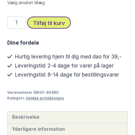
Vælg ønsket tillæg
Episk
Tilføj til kurv
stofprint
med
Dine fordele
elverkriger
og
Hurtig levering hjem til dig med dao for 39,-
panter
Leveringstid: 2-4 dage for varer på lager
antal
Leveringstid: 8-14 dage for bestillingsvarer
Varenummer (SKU):
60460
Kategori:
Unikke printdesigns
Beskrivelse
Yderligere information