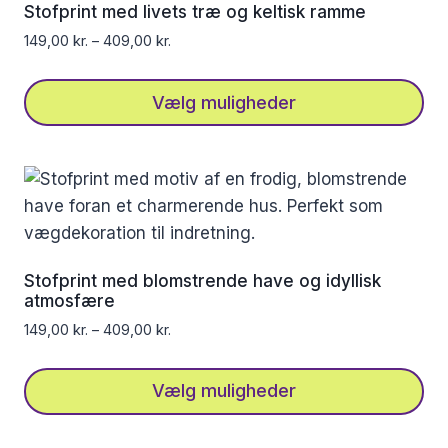
Mulighederne
Stofprint med livets træ og keltisk ramme
kan
149,00
kr.
–
409,00
kr.
vælges
på
Vælg muligheder
varesiden
Dette
vare
har
flere
varianter.
Mulighederne
Stofprint med blomstrende have og idyllisk
kan
atmosfære
vælges
149,00
kr.
–
409,00
kr.
på
varesiden
Vælg muligheder
Dette