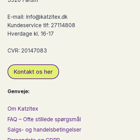
3520 Farum
vælges
på
E-mail: info@katzitex.dk
varesiden
Kundeservice tlf: 27114808
Hverdage kl. 16-17
CVR: 20147083
Kontakt os her
Genveje:
Om Katzitex
FAQ – Ofte stillede spørgsmål
Salgs- og handelsbetingelser