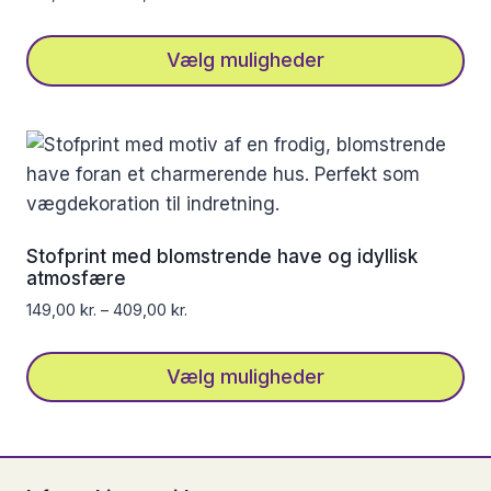
varesiden
Vælg muligheder
Dette
vare
har
flere
varianter.
Mulighederne
Stofprint med blomstrende have og idyllisk
kan
atmosfære
vælges
149,00
kr.
–
409,00
kr.
på
varesiden
Vælg muligheder
Dette
vare
har