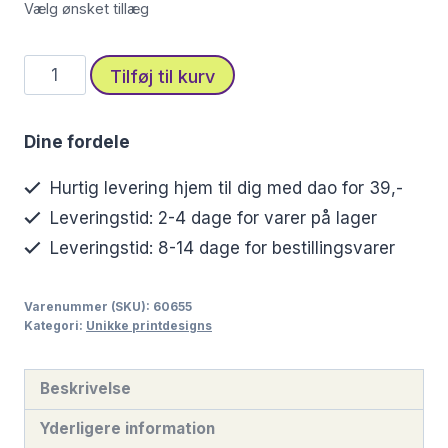
Vælg ønsket tillæg
Futuristisk
Tilføj til kurv
kat
i
Dine fordele
kunstnerisk
design
Hurtig levering hjem til dig med dao for 39,-
antal
Leveringstid: 2-4 dage for varer på lager
Leveringstid: 8-14 dage for bestillingsvarer
Varenummer (SKU):
60655
Kategori:
Unikke printdesigns
Beskrivelse
Yderligere information