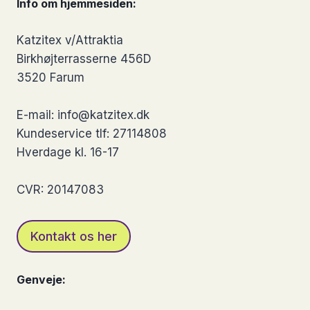
Info om hjemmesiden:
flere
varianter.
Katzitex v/Attraktia
Mulighederne
Birkhøjterrasserne 456D
kan
3520 Farum
vælges
på
E-mail: info@katzitex.dk
varesiden
Kundeservice tlf: 27114808
Hverdage kl. 16-17
CVR: 20147083
Kontakt os her
Genveje: