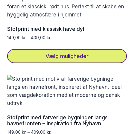
har
flere
varianter.
Mulighederne
Stofprint med klassisk haveidyl
kan
149,00
kr.
–
409,00
kr.
vælges
på
Vælg muligheder
varesiden
Dette
vare
har
flere
varianter.
Mulighederne
kan
Stofprint med farverige bygninger langs
vælges
havnefronten – inspiration fra Nyhavn
på
149,00
kr.
–
409,00
kr.