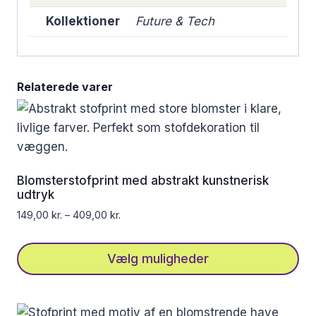
Kollektioner
Future & Tech
Relaterede varer
Blomsterstofprint med abstrakt kunstnerisk
udtryk
149,00
kr.
–
409,00
kr.
Vælg muligheder
Dette
vare