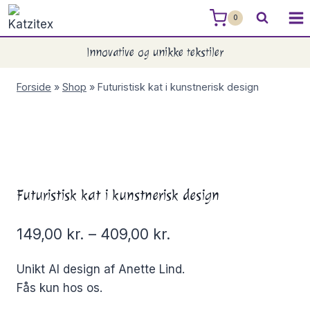
Skip
0
to
content
Innovative og unikke tekstiler
Forside
»
Shop
»
Futuristisk kat i kunstnerisk design
Futuristisk kat i kunstnerisk design
149,00
kr.
–
409,00
kr.
Unikt AI design af Anette Lind.
Fås kun hos os.