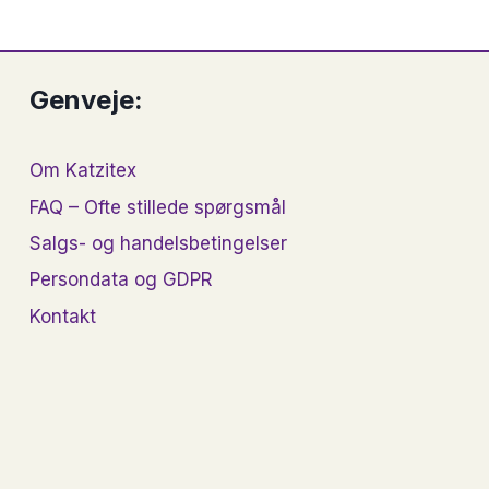
vare
har
flere
Genveje:
varianter.
erne
Mulighederne
Om Katzitex
kan
vælges
FAQ – Ofte stillede spørgsmål
på
Salgs- og handelsbetingelser
n
varesiden
Persondata og GDPR
Kontakt