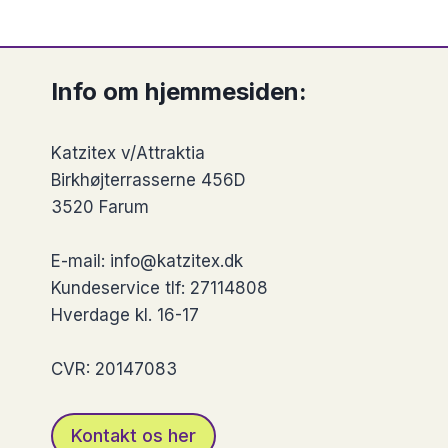
vare
vare
har
har
flere
flere
Info om hjemmesiden:
varianter.
varianter.
Mulighederne
Mulighed
Katzitex v/Attraktia
kan
kan
Birkhøjterrasserne 456D
vælges
vælges
3520 Farum
på
på
varesiden
vareside
E-mail: info@katzitex.dk
Kundeservice tlf: 27114808
Hverdage kl. 16-17
CVR: 20147083
Kontakt os her