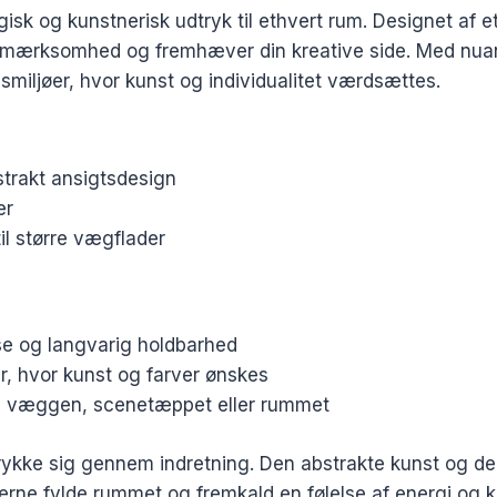
gisk og kunstnerisk udtryk til ethvert rum. Designet af et
rksomhed og fremhæver din kreative side. Med nuancer af
miljøer, hvor kunst og individualitet værdsættes.
strakt ansigtsdesign
er
til større vægflader
se og langvarig holdbarhed
er, hvor kunst og farver ønskes
til væggen, scenetæppet eller rummet
dtrykke sig gennem indretning. Den abstrakte kunst og d
arverne fylde rummet og fremkald en følelse af energi og k