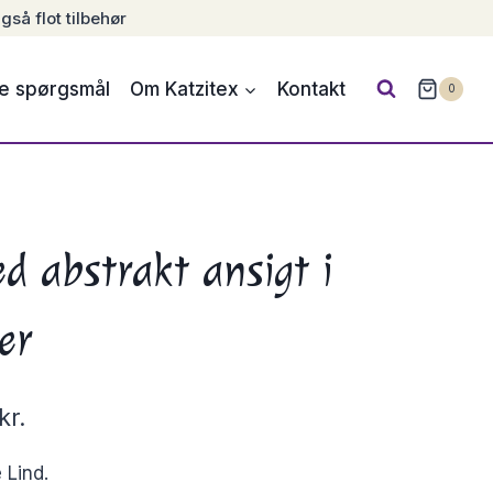
gså flot tilbehør
de spørgsmål
Om Katzitex
Kontakt
0
d abstrakt ansigt i
er
kr.
 Lind.