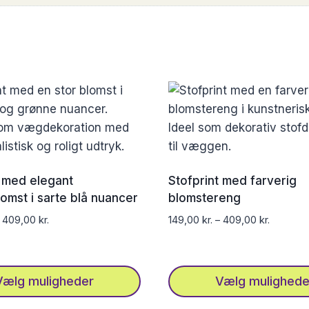
t med elegant
Stofprint med farverig
omst i sarte blå nuancer
blomstereng
–
409,00
kr.
149,00
kr.
–
409,00
kr.
Vælg muligheder
Vælg mulighede
Dette