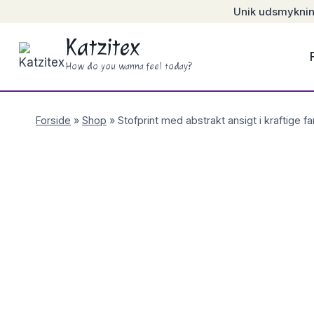
Skip
Unik udsmykning 
to
Katzitex
content
How do you wanna feel today?
Forside
»
Shop
»
Stofprint med abstrakt ansigt i kraftige fa