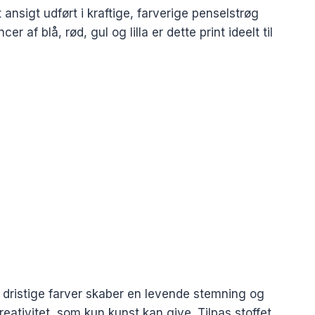
 ansigt udført i kraftige, farverige penselstrøg
 blå, rød, gul og lilla er dette print ideelt til
e dristige farver skaber en levende stemning og
reativitet, som kun kunst kan give. Tilpas stoffet