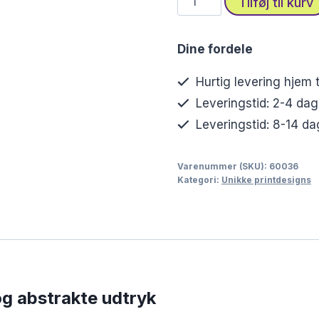
Tilføj til kurv
med
abstrakt
Dine fordele
ansigt
i
Hurtig levering hjem t
kraftige
Leveringstid: 2-4 dag
farver
Leveringstid: 8-14 dag
antal
Varenummer (SKU):
60036
Kategori:
Unikke printdesigns
og abstrakte udtryk