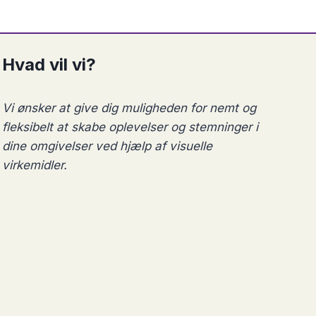
vare
har
flere
Hvad vil vi?
varianter.
Mulighederne
Vi ønsker at give dig muligheden for nemt og
kan
fleksibelt at skabe oplevelser og stemninger i
vælges
dine omgivelser ved hjælp af visuelle
på
virkemidler.
varesiden