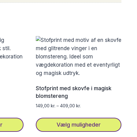
Stofprint med skovfe i magisk
blomstereng
149,00
kr.
–
409,00
kr.
r
Vælg muligheder
Dette