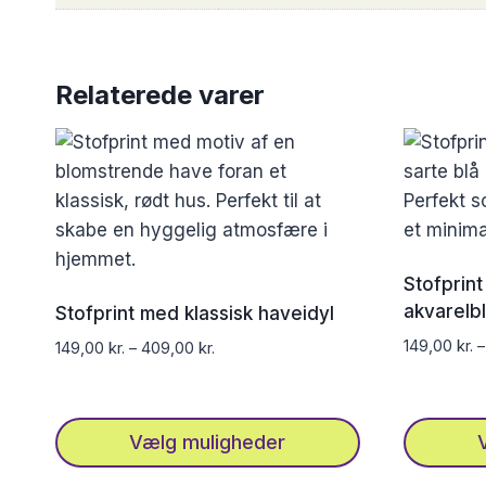
Relaterede varer
Stofprin
akvarelbl
Stofprint med klassisk haveidyl
149,00
kr.
149,00
kr.
–
409,00
kr.
Vælg muligheder
Dette
Dette