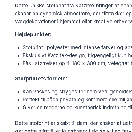
Dette unikke stofprint fra Katzitex bringer et ener
skaber en dynamisk atmosfære, der tiltrækker opmæ
vægdekorationer i hjemmet eller kreative erhvervs
Højdepunkter:
Stofprint i polyester med intense farver og ab
Eksklusivt Katzitex-design, tilgængeligt kun h
Fås i størrelser op til 180 x 300 cm, velegnet 
Stofprintets fordele:
Kan vaskes og stryges for nem vedligeholdel
Perfekt til både private og kommercielle miljø
Giver en moderne og kunstnerisk indretning 
Dette stofprint er skabt til dem, der ønsker at u
gør dette print til et kunstværk i sig selv. Lad f