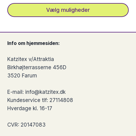
varesiden
Vælg muligheder
Dette
vare
har
Info om hjemmesiden:
flere
varianter.
Katzitex v/Attraktia
Mulighederne
Birkhøjterrasserne 456D
kan
3520 Farum
vælges
på
E-mail: info@katzitex.dk
varesiden
Kundeservice tlf: 27114808
Hverdage kl. 16-17
CVR: 20147083