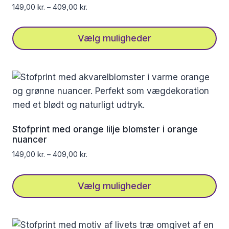
149,00
kr.
–
409,00
kr.
Vælg muligheder
Dette
vare
har
flere
varianter.
Mulighederne
Stofprint med orange lilje blomster i orange
kan
nuancer
vælges
149,00
kr.
–
409,00
kr.
på
varesiden
Vælg muligheder
Dette
vare