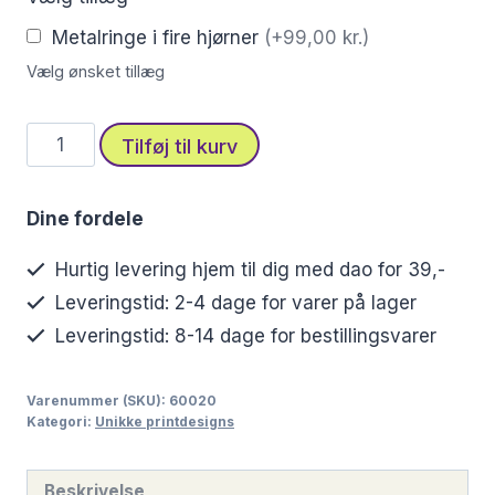
Metalringe i fire hjørner
(+99,00 kr.)
Vælg ønsket tillæg
Stofprint
Tilføj til kurv
med
elegant
Dine fordele
akvarelblomst
i
Hurtig levering hjem til dig med dao for 39,-
sarte
Leveringstid: 2-4 dage for varer på lager
blå
Leveringstid: 8-14 dage for bestillingsvarer
nuancer
antal
Varenummer (SKU):
60020
Kategori:
Unikke printdesigns
Beskrivelse