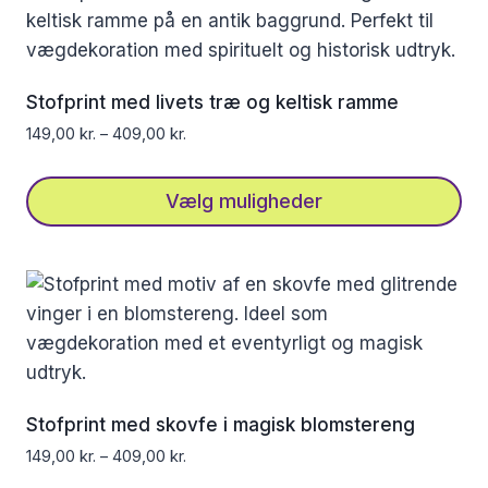
har
flere
varianter.
Mulighederne
Stofprint med livets træ og keltisk ramme
kan
149,00
kr.
–
409,00
kr.
vælges
på
Vælg muligheder
varesiden
Dette
vare
har
flere
varianter.
Mulighederne
kan
Stofprint med skovfe i magisk blomstereng
vælges
149,00
kr.
–
409,00
kr.
på