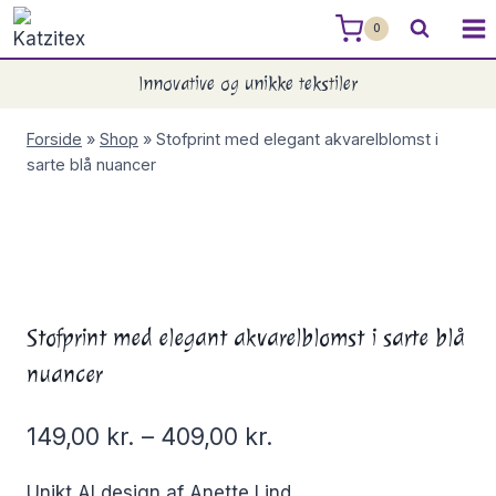
Skip
0
to
content
Innovative og unikke tekstiler
Forside
»
Shop
»
Stofprint med elegant akvarelblomst i
sarte blå nuancer
Stofprint med elegant akvarelblomst i sarte blå
nuancer
149,00
kr.
–
409,00
kr.
Unikt AI design af Anette Lind.