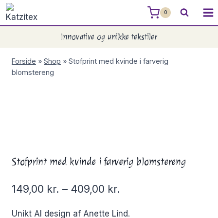
Skip
0
to
content
Innovative og unikke tekstiler
Forside
»
Shop
»
Stofprint med kvinde i farverig
blomstereng
Stofprint med kvinde i farverig blomstereng
149,00
kr.
–
409,00
kr.
Unikt AI design af Anette Lind.