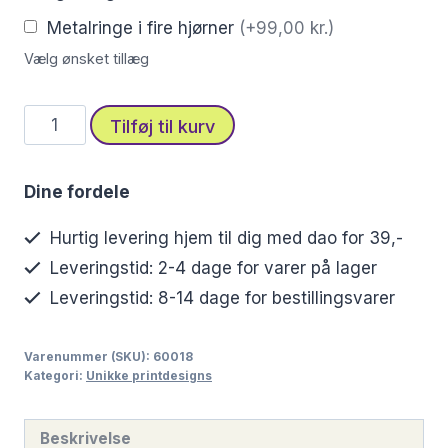
Metalringe i fire hjørner
(+99,00 kr.)
Vælg ønsket tillæg
Stofprint
Tilføj til kurv
med
kvinde
Dine fordele
i
farverig
Hurtig levering hjem til dig med dao for 39,-
blomstereng
Leveringstid: 2-4 dage for varer på lager
antal
Leveringstid: 8-14 dage for bestillingsvarer
Varenummer (SKU):
60018
Kategori:
Unikke printdesigns
Beskrivelse