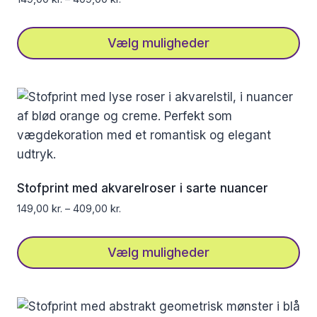
varesiden
Vælg muligheder
Dette
vare
har
flere
varianter.
Mulighederne
kan
Stofprint med akvarelroser i sarte nuancer
vælges
149,00
kr.
–
409,00
kr.
på
varesiden
Vælg muligheder
Dette
vare
har