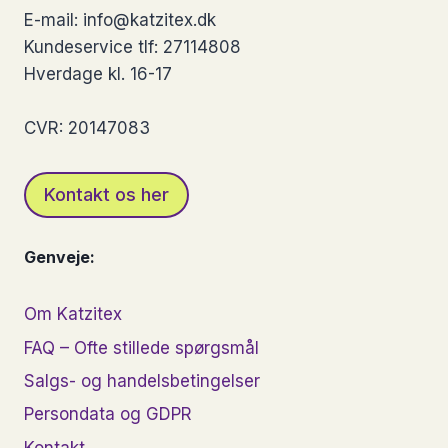
på
E-mail: info@katzitex.dk
varesiden
Kundeservice tlf: 27114808
Hverdage kl. 16-17
CVR: 20147083
Kontakt os her
Genveje:
Om Katzitex
FAQ – Ofte stillede spørgsmål
Salgs- og handelsbetingelser
Persondata og GDPR
Kontakt