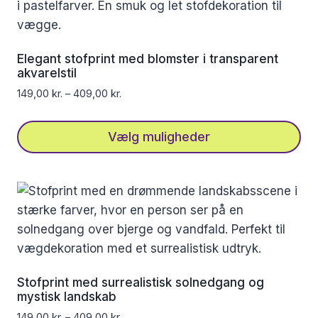
Elegant stofprint med blomster i transparent
akvarelstil
149,00
kr.
–
409,00
kr.
Vælg muligheder
Dette
vare
har
flere
varianter.
Mulighederne
kan
Stofprint med surrealistisk solnedgang og
vælges
mystisk landskab
på
149,00
kr.
–
409,00
kr.