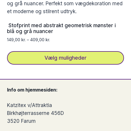
flere
varianter.
Mulighederne
Stofprint med abstrakt geometrisk mønster i
kan
blå og grå nuancer
vælges
149,00
kr.
–
409,00
kr.
på
varesiden
Vælg muligheder
Dette
vare
har
Info om hjemmesiden:
flere
varianter.
Katzitex v/Attraktia
Mulighederne
Birkhøjterrasserne 456D
kan
3520 Farum
vælges