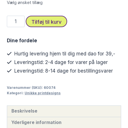
Vælg ønsket tillæg
Stofprint
Tilføj til kurv
med
majestætisk
Dine fordele
lilla
drage
Hurtig levering hjem til dig med dao for 39,-
antal
Leveringstid: 2-4 dage for varer på lager
Leveringstid: 8-14 dage for bestillingsvarer
Varenummer (SKU):
60074
Kategori:
Unikke printdesigns
Beskrivelse
Yderligere information