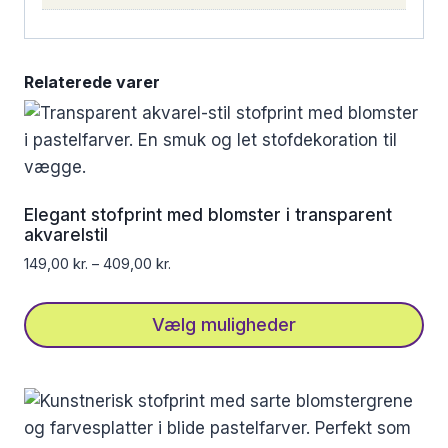
Relaterede varer
Elegant stofprint med blomster i transparent
akvarelstil
149,00
kr.
–
409,00
kr.
Vælg muligheder
Dette
vare
har
flere