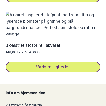
Dette
vare
har
flere
varianter.
Mulighederne
kan
Blomstret stofprint i akvarel
vælges
149,00
kr.
–
409,00
kr.
på
varesiden
Vælg muligheder
Dette
vare
har
Info om hjemmesiden:
flere
varianter.
Katzitex v/Attraktia