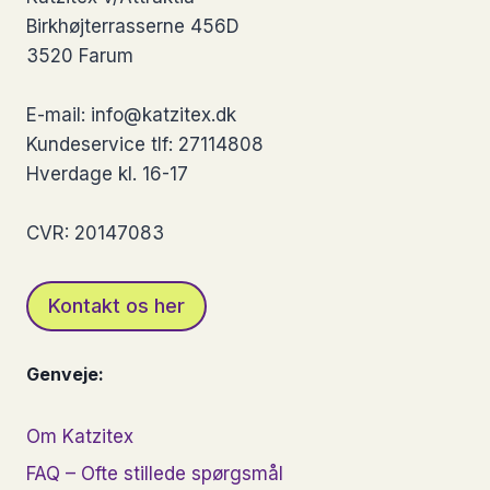
Mulighederne
Birkhøjterrasserne 456D
kan
3520 Farum
vælges
på
E-mail: info@katzitex.dk
varesiden
Kundeservice tlf: 27114808
Hverdage kl. 16-17
CVR: 20147083
Kontakt os her
Genveje:
Om Katzitex
FAQ – Ofte stillede spørgsmål