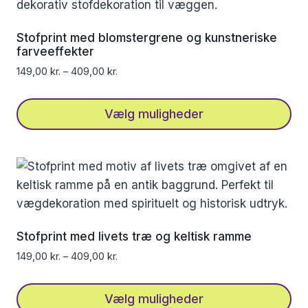
varianter.
Mulighederne
Stofprint med blomstergrene og kunstneriske
kan
farveeffekter
vælges
149,00
kr.
–
409,00
kr.
på
varesiden
Vælg muligheder
Dette
vare
har
flere
varianter.
Mulighederne
Stofprint med livets træ og keltisk ramme
kan
149,00
kr.
–
409,00
kr.
vælges
på
Vælg muligheder
varesiden