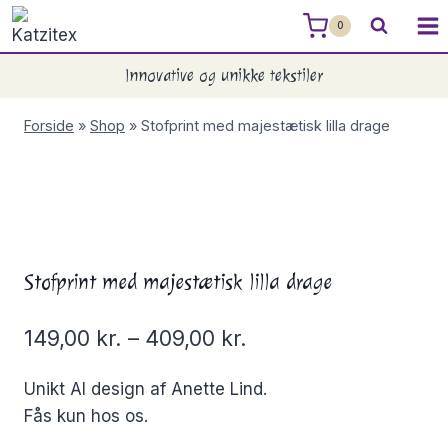
Skip
0
to
content
Innovative og unikke tekstiler
Forside
»
Shop
»
Stofprint med majestætisk lilla drage
Stofprint med majestætisk lilla drage
149,00
kr.
–
409,00
kr.
Unikt AI design af Anette Lind.
Fås kun hos os.