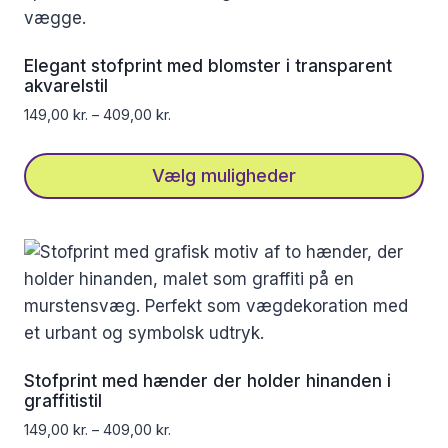
Elegant stofprint med blomster i transparent
akvarelstil
149,00
kr.
–
409,00
kr.
Vælg muligheder
Dette
vare
har
flere
varianter.
Mulighederne
kan
Stofprint med hænder der holder hinanden i
vælges
graffitistil
på
149,00
kr.
–
409,00
kr.