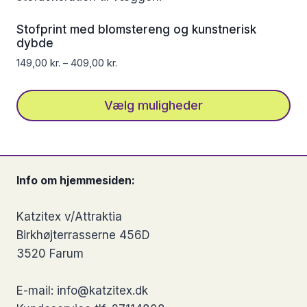
varianter.
Mulighederne
Stofprint med blomstereng og kunstnerisk
kan
dybde
vælges
149,00
kr.
–
409,00
kr.
på
varesiden
Vælg muligheder
Dette
vare
har
Info om hjemmesiden:
flere
varianter.
Katzitex v/Attraktia
Mulighederne
Birkhøjterrasserne 456D
kan
3520 Farum
vælges
på
E-mail: info@katzitex.dk
varesiden