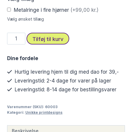
Metalringe i fire hjørner
(+99,00 kr.)
Vælg ønsket tillæg
Blomsterstofprint
Tilføj til kurv
med
abstrakt
Dine fordele
kunstnerisk
udtryk
Hurtig levering hjem til dig med dao for 39,-
antal
Leveringstid: 2-4 dage for varer på lager
Leveringstid: 8-14 dage for bestillingsvarer
Varenummer (SKU):
60003
Kategori:
Unikke printdesigns
Beskrivelse