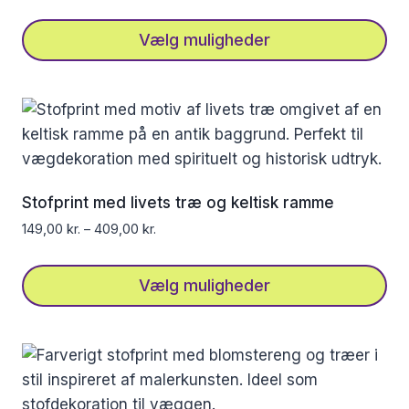
varesiden
Vælg muligheder
Dette
vare
har
flere
varianter.
Mulighederne
Stofprint med livets træ og keltisk ramme
kan
149,00
kr.
–
409,00
kr.
vælges
på
Vælg muligheder
varesiden
Dette
vare
har
flere