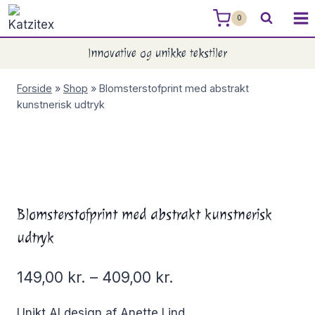
Skip
0
to
content
Innovative og unikke tekstiler
Forside
»
Shop
»
Blomsterstofprint med abstrakt
kunstnerisk udtryk
Blomsterstofprint med abstrakt kunstnerisk
udtryk
149,00
kr.
–
409,00
kr.
Unikt AI design af Anette Lind.