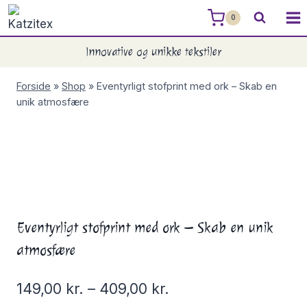
Skip
0
to
content
Innovative og unikke tekstiler
Forside
»
Shop
»
Eventyrligt stofprint med ork – Skab en
unik atmosfære
Eventyrligt stofprint med ork – Skab en unik
atmosfære
149,00
kr.
–
409,00
kr.