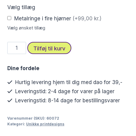
Vælg tillæg
Metalringe i fire hjørner
(+99,00 kr.)
Vælg ønsket tillæg
Eventyrligt
Tilføj til kurv
stofprint
med
Dine fordele
ork
–
Hurtig levering hjem til dig med dao for 39,-
Skab
Leveringstid: 2-4 dage for varer på lager
en
Leveringstid: 8-14 dage for bestillingsvarer
unik
atmosfære
Varenummer (SKU):
60072
antal
Kategori:
Unikke printdesigns