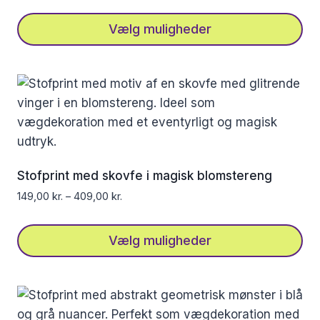
Vælg muligheder
Dette
vare
har
flere
varianter.
Mulighederne
kan
Stofprint med skovfe i magisk blomstereng
vælges
149,00
kr.
–
409,00
kr.
på
varesiden
Vælg muligheder
Dette
vare
har