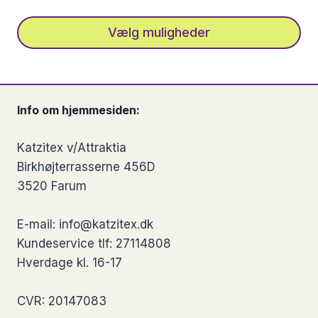
varesiden
Vælg muligheder
Dette
vare
har
Info om hjemmesiden:
flere
varianter.
Katzitex v/Attraktia
Mulighederne
Birkhøjterrasserne 456D
kan
3520 Farum
vælges
på
E-mail: info@katzitex.dk
varesiden
Kundeservice tlf: 27114808
Hverdage kl. 16-17
CVR: 20147083