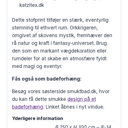
katzitex.dk
Dette stofprint tilføjer en stærk, eventyrlig
stemning til ethvert rum. Orkkrigeren,
omgivet af skovens mystik, fremhæver den
rå natur og kraft i fantasy-universet. Brug
den som en markant vægdekoration eller
rumdeler for at skabe en atmosfære fyldt
med magi og eventyr.
Fås også som badeforhæng:
Besøg vores søsterside smuktbad.dk, hvor
du kan få dette smukke
design på et
badeforhæng
. Linket åbnes i nyt vindue.
Yderligere information
B 150 x H 100 cm – 8-14