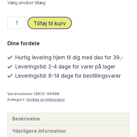
Vælg ønsket tillæg
Flydende
Tilføj til kurv
sølvkat
i
Dine fordele
detaljer
antal
Hurtig levering hjem til dig med dao for 39,-
Leveringstid: 2-4 dage for varer på lager
Leveringstid: 8-14 dage for bestillingsvarer
Varenummer (SKU):
60666
Kategori:
Unikke printdesigns
Beskrivelse
Yderligere information