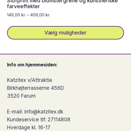
Stofprint med blomstergrene og kunstneriske
kan
farveeffekter
vælges
149,00
kr.
–
409,00
kr.
på
varesiden
Vælg muligheder
Dette
vare
har
Info om hjemmesiden:
flere
varianter.
Katzitex v/Attraktia
Mulighederne
Birkhøjterrasserne 456D
kan
3520 Farum
vælges
på
E-mail: info@katzitex.dk
varesiden
Kundeservice tlf: 27114808
Hverdage kl. 16-17