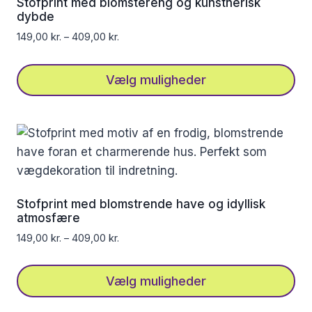
Stofprint med blomstereng og kunstnerisk
dybde
149,00
kr.
–
409,00
kr.
Vælg muligheder
Dette
vare
har
flere
varianter.
Mulighederne
Stofprint med blomstrende have og idyllisk
kan
atmosfære
vælges
149,00
kr.
–
409,00
kr.
på
varesiden
Vælg muligheder
Dette