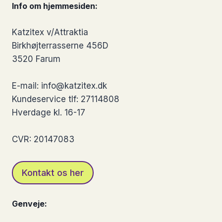
Info om hjemmesiden:
flere
varianter.
Katzitex v/Attraktia
Mulighederne
Birkhøjterrasserne 456D
kan
3520 Farum
vælges
på
E-mail: info@katzitex.dk
varesiden
Kundeservice tlf: 27114808
Hverdage kl. 16-17
CVR: 20147083
Kontakt os her
Genveje: