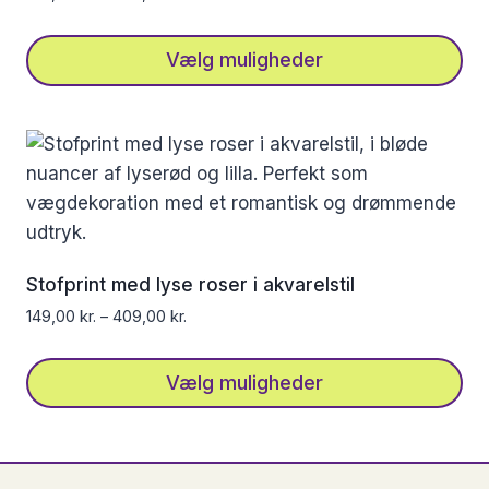
på
varesiden
Vælg muligheder
Dette
vare
har
flere
varianter.
Mulighederne
kan
Stofprint med lyse roser i akvarelstil
vælges
149,00
kr.
–
409,00
kr.
på
varesiden
Vælg muligheder
Dette
vare
har