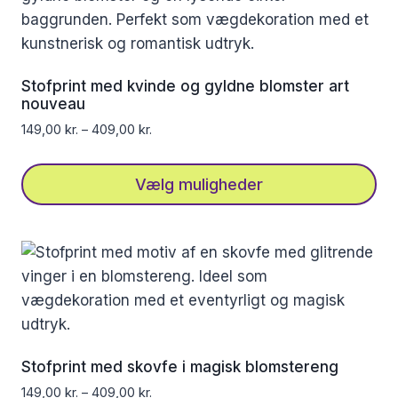
flere
varianter.
Mulighederne
kan
Stofprint med kvinde og gyldne blomster art
vælges
nouveau
på
149,00
kr.
–
409,00
kr.
varesiden
Vælg muligheder
Dette
vare
har
flere
varianter.
Mulighederne
kan
Stofprint med skovfe i magisk blomstereng
vælges
149,00
kr.
–
409,00
kr.