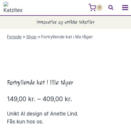
Skip
0
to
content
Innovative og unikke tekstiler
Forside
»
Shop
»
Fortryllende kat i lilla tåger
Fortryllende kat i lilla tåger
149,00
kr.
–
409,00
kr.
Unikt AI design af Anette Lind.
Fås kun hos os.