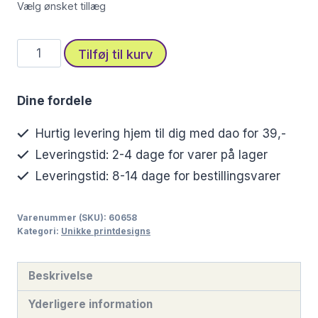
Vælg ønsket tillæg
Fortryllende
Tilføj til kurv
kat
i
Dine fordele
lilla
tåger
Hurtig levering hjem til dig med dao for 39,-
antal
Leveringstid: 2-4 dage for varer på lager
Leveringstid: 8-14 dage for bestillingsvarer
Varenummer (SKU):
60658
Kategori:
Unikke printdesigns
Beskrivelse
Yderligere information