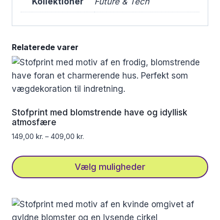
Kollektioner
Future & Tech
Relaterede varer
Stofprint med blomstrende have og idyllisk
atmosfære
149,00
kr.
–
409,00
kr.
Vælg muligheder
Dette
vare
har