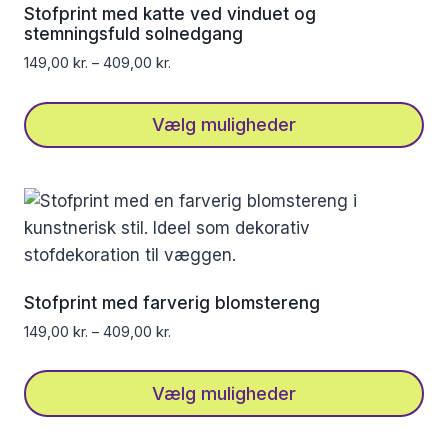
Stofprint med katte ved vinduet og
stemningsfuld solnedgang
149,00
kr.
–
409,00
kr.
Vælg muligheder
Dette
vare
har
flere
varianter.
Mulighederne
Stofprint med farverig blomstereng
kan
149,00
kr.
–
409,00
kr.
vælges
på
Vælg muligheder
varesiden
Dette