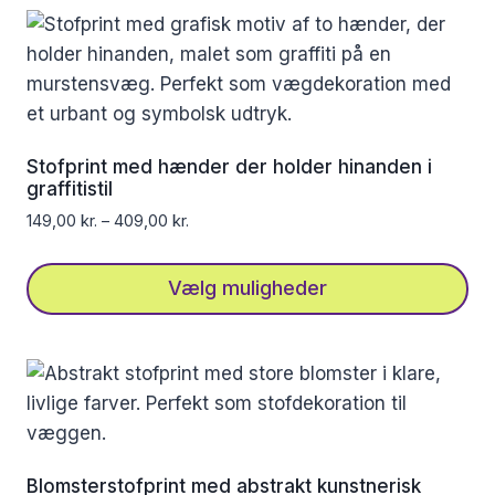
vare
har
flere
varianter.
Mulighederne
kan
Stofprint med hænder der holder hinanden i
vælges
graffitistil
på
149,00
kr.
–
409,00
kr.
varesiden
Vælg muligheder
Dette
vare
har
flere
varianter.
Mulighederne
Blomsterstofprint med abstrakt kunstnerisk