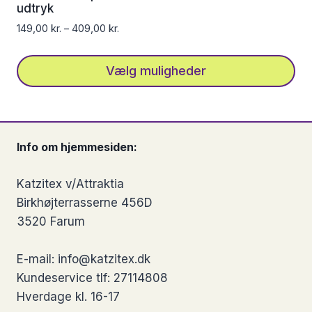
kan
udtryk
vælges
149,00
kr.
–
409,00
kr.
på
varesiden
Vælg muligheder
Dette
vare
har
Info om hjemmesiden:
flere
varianter.
Katzitex v/Attraktia
Mulighederne
Birkhøjterrasserne 456D
kan
3520 Farum
vælges
på
E-mail: info@katzitex.dk
varesiden
Kundeservice tlf: 27114808
Hverdage kl. 16-17