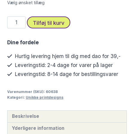
Vælg ønsket tillæg
Lilla
Tilføj til kurv
og
hvide
Dine fordele
blomster
i
Hurtig levering hjem til dig med dao for 39,-
harmoni
Leveringstid: 2-4 dage for varer på lager
antal
Leveringstid: 8-14 dage for bestillingsvarer
Varenummer (SKU):
60638
Kategori:
Unikke printdesigns
Beskrivelse
Yderligere information