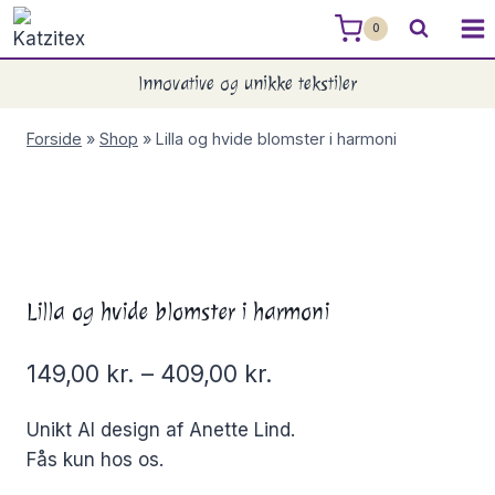
Skip
0
to
content
Innovative og unikke tekstiler
Forside
»
Shop
»
Lilla og hvide blomster i harmoni
Lilla og hvide blomster i harmoni
149,00
kr.
–
409,00
kr.
Unikt AI design af Anette Lind.
Fås kun hos os.