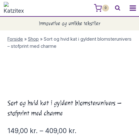
Skip
0
to
content
Innovative og unikke tekstiler
Forside
»
Shop
»
Sort og hvid kat i gyldent blomsterunivers
– stofprint med charme
Sort og hvid kat i gyldent blomsterunivers –
stofprint med charme
149,00
kr.
–
409,00
kr.