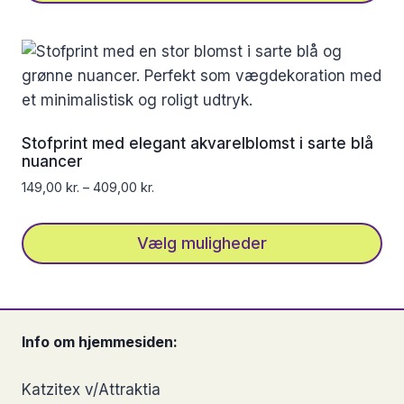
Dette
vare
har
flere
varianter.
Mulighederne
Stofprint med elegant akvarelblomst i sarte blå
kan
nuancer
vælges
149,00
kr.
–
409,00
kr.
på
varesiden
Vælg muligheder
Dette
vare
har
Info om hjemmesiden:
flere
varianter.
Katzitex v/Attraktia
Mulighederne