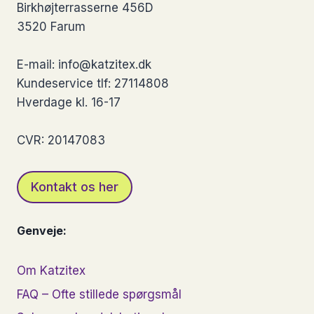
Birkhøjterrasserne 456D
kan
3520 Farum
vælges
på
E-mail: info@katzitex.dk
varesiden
Kundeservice tlf: 27114808
Hverdage kl. 16-17
CVR: 20147083
Kontakt os her
Genveje:
Om Katzitex
FAQ – Ofte stillede spørgsmål