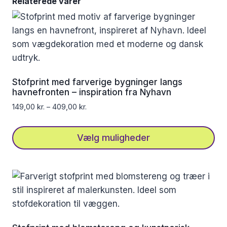
Relaterede varer
Stofprint med farverige bygninger langs
havnefronten – inspiration fra Nyhavn
149,00
kr.
–
409,00
kr.
Vælg muligheder
Dette
vare
har
flere
varianter.
Mulighederne