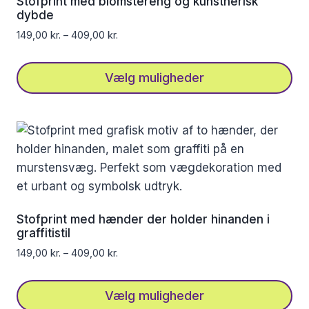
Stofprint med blomstereng og kunstnerisk
kan
dybde
vælges
149,00
kr.
–
409,00
kr.
på
varesiden
Vælg muligheder
Dette
vare
har
flere
varianter.
Mulighederne
kan
Stofprint med hænder der holder hinanden i
vælges
graffitistil
på
149,00
kr.
–
409,00
kr.
varesiden
Vælg muligheder