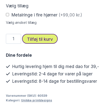
Vælg tillæg
Metalringe i fire hjørner
(+99,00 kr.)
Vælg ønsket tillæg
Sort
Tilføj til kurv
og
hvid
Dine fordele
kat
i
Hurtig levering hjem til dig med dao for 39,-
gyldent
Leveringstid: 2-4 dage for varer på lager
blomsterunivers
Leveringstid: 8-14 dage for bestillingsvarer
–
stofprint
Varenummer (SKU):
60539
med
Kategori:
Unikke printdesigns
charme
antal