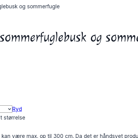
glebusk og sommerfugle
sommerfuglebusk og somme
Ryd
t størrelse
t kan være max. op til 300 cm. Da det er håndsyet produk