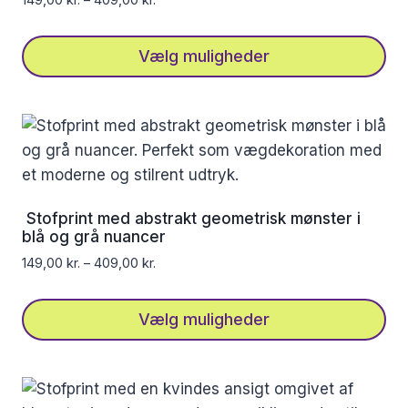
149,00
kr.
–
409,00
kr.
på
varesiden
Vælg muligheder
Dette
vare
har
flere
varianter.
Mulighederne
Stofprint med abstrakt geometrisk mønster i
kan
blå og grå nuancer
vælges
149,00
kr.
–
409,00
kr.
på
varesiden
Vælg muligheder
Dette
vare
har