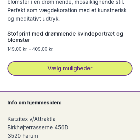
flere
varianter.
Mulighederne
kan
Stofprint med drømmende kvindeportræt og
vælges
blomster
på
149,00
kr.
–
409,00
kr.
varesiden
Vælg muligheder
Dette
vare
har
Info om hjemmesiden:
flere
varianter.
Katzitex v/Attraktia
Mulighederne
Birkhøjterrasserne 456D
kan
3520 Farum
vælges