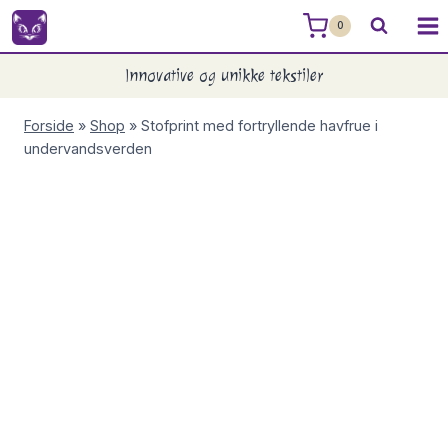
Skip
0
to
content
Innovative og unikke tekstiler
Forside
»
Shop
»
Stofprint med fortryllende havfrue i
undervandsverden