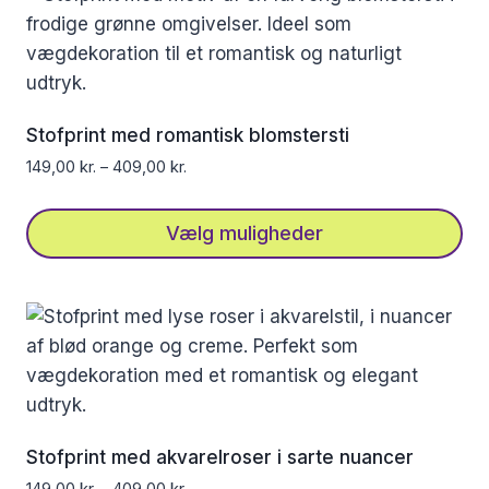
Stofprint med romantisk blomstersti
149,00
kr.
–
409,00
kr.
Vælg muligheder
Dette
vare
har
flere
varianter.
Mulighederne
kan
Stofprint med akvarelroser i sarte nuancer
vælges