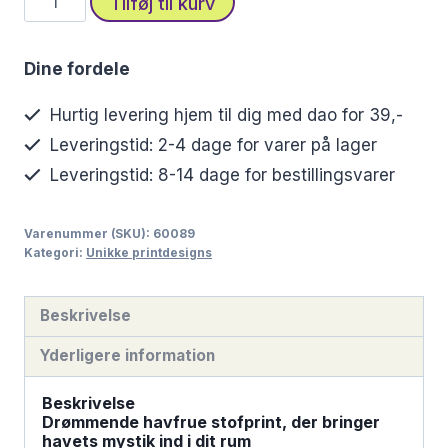
Tilføj til kurv
med
fortryllende
Dine fordele
havfrue
i
Hurtig levering hjem til dig med dao for 39,-
undervandsverden
Leveringstid: 2-4 dage for varer på lager
antal
Leveringstid: 8-14 dage for bestillingsvarer
Varenummer (SKU):
60089
Kategori:
Unikke printdesigns
Beskrivelse
Yderligere information
Beskrivelse
Drømmende havfrue stofprint, der bringer
havets mystik ind i dit rum