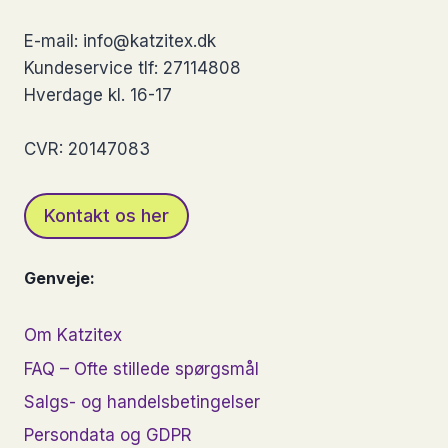
på
E-mail: info@katzitex.dk
varesiden
Kundeservice tlf: 27114808
Hverdage kl. 16-17
CVR: 20147083
Kontakt os her
Genveje:
Om Katzitex
FAQ – Ofte stillede spørgsmål
Salgs- og handelsbetingelser
Persondata og GDPR