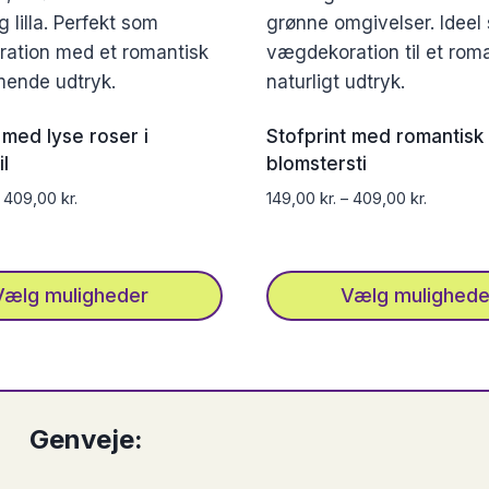
 med lyse roser i
Stofprint med romantisk
l
blomstersti
–
409,00
kr.
149,00
kr.
–
409,00
kr.
Vælg muligheder
Vælg mulighede
Dette
vare
har
flere
Genveje:
varianter.
erne
Mulighederne