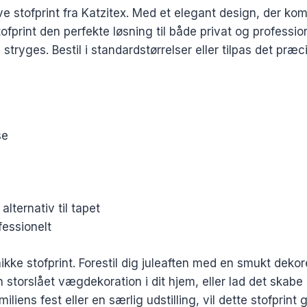
 stofprint fra Katzitex. Med et elegant design, der kom
tofprint den perfekte løsning til både privat og professi
stryges. Bestil i standardstørrelser eller tilpas det præc
se
ternativ til tapet
fessionelt
kke stofprint. Forestil dig juleaften med en smukt deko
 storslået vægdekoration i dit hjem, eller lad det skabe
miliens fest eller en særlig udstilling, vil dette stofp