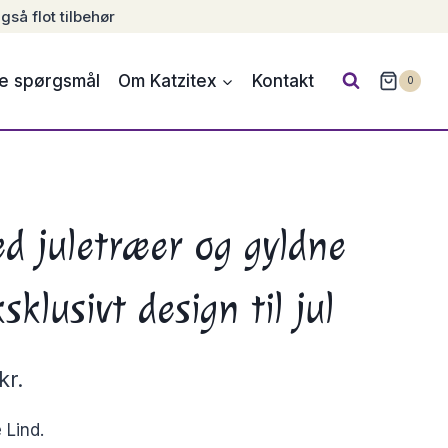
gså flot tilbehør
de spørgsmål
Om Katzitex
Kontakt
0
d juletræer og gyldne
sklusivt design til jul
kr.
 Lind.