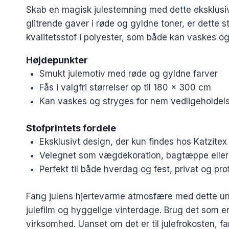
Skab en magisk julestemning med dette eksklusive
glitrende gaver i røde og gyldne toner, er dette s
kvalitetsstof i polyester, som både kan vaskes og 
Højdepunkter
Smukt julemotiv med røde og gyldne farver
Fås i valgfri størrelser op til 180 x 300 cm
Kan vaskes og stryges for nem vedligeholdel
Stofprintets fordele
Eksklusivt design, der kun findes hos Katzitex
Velegnet som vægdekoration, bagtæppe eller al
Perfekt til både hverdag og fest, privat og pro
Fang julens hjertevarme atmosfære med dette uni
julefilm og hyggelige vinterdage. Brug det som en
virksomhed. Uanset om det er til julefrokosten, fa