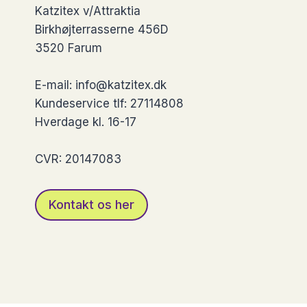
Katzitex v/Attraktia
kan
kan
Birkhøjterrasserne 456D
vælges
vælges
3520 Farum
på
på
varesiden
vareside
E-mail: info@katzitex.dk
Kundeservice tlf: 27114808
Hverdage kl. 16-17
CVR: 20147083
Kontakt os her