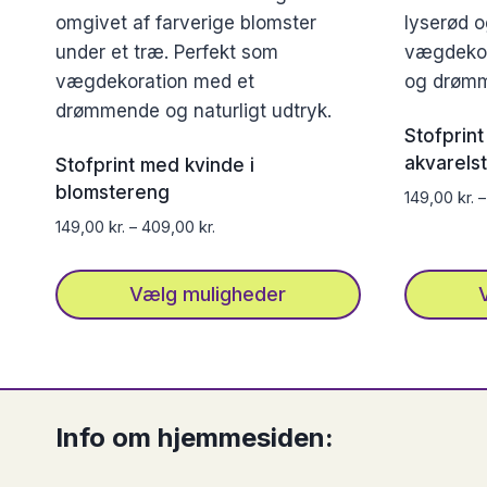
Stofprint
akvarelsti
Stofprint med kvinde i
blomstereng
149,00
kr.
149,00
kr.
–
409,00
kr.
Vælg muligheder
Dette
Dette
vare
vare
har
har
flere
flere
Info om hjemmesiden:
varianter.
varianter.
Mulighederne
Mulighed