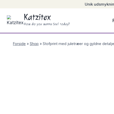
Skip
Unik udsmykning 
to
Katzitex
content
How do you wanna feel today?
Forside
»
Shop
»
Stofprint med juletræer og gyldne detaljer 