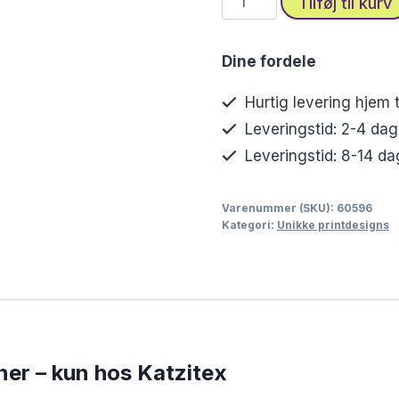
Tilføj til kurv
med
juletræer
Dine fordele
og
gyldne
Hurtig levering hjem t
detaljer
Leveringstid: 2-4 dag
–
Leveringstid: 8-14 dag
eksklusivt
design
Varenummer (SKU):
60596
til
Kategori:
Unikke printdesigns
jul
antal
oner – kun hos Katzitex