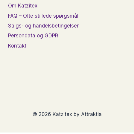
Om Katzitex
kan
vælges
FAQ – Ofte stillede spørgsmål
på
Salgs- og handelsbetingelser
n
varesiden
Persondata og GDPR
Kontakt
© 2026 Katzitex by Attraktia