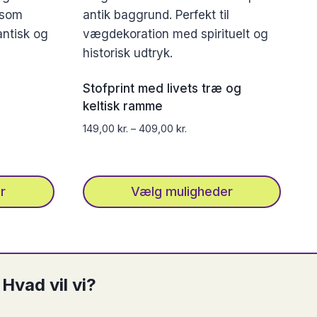
Stofprint med livets træ og
keltisk ramme
149,00
kr.
–
409,00
kr.
r
Vælg muligheder
Dette
vare
har
flere
Hvad vil vi?
varianter.
Mulighederne