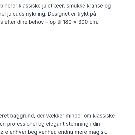
binerer klassiske juletræer, smukke kranse og
onel juleudsmykning. Designet er trykt på
is efter dine behov – op til 180 x 300 cm.
reret baggrund, der vækker minder om klassiske
 en professionel og elegant stemning i din
rint gøre enhver begivenhed endnu mere magisk.