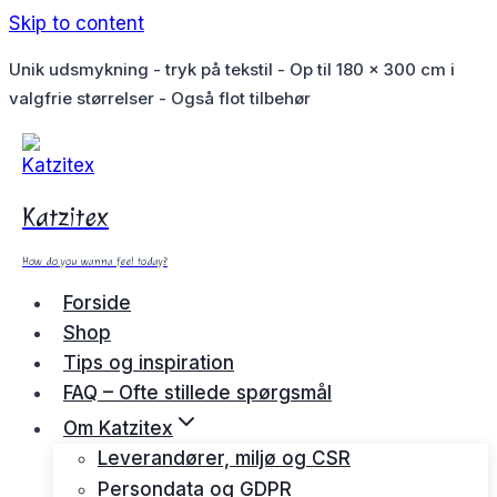
Skip to content
Unik udsmykning - tryk på tekstil - Op til 180 x 300 cm i
valgfrie størrelser - Også flot tilbehør
Katzitex
How do you wanna feel today?
Forside
Shop
Tips og inspiration
FAQ – Ofte stillede spørgsmål
Om Katzitex
Leverandører, miljø og CSR
Persondata og GDPR