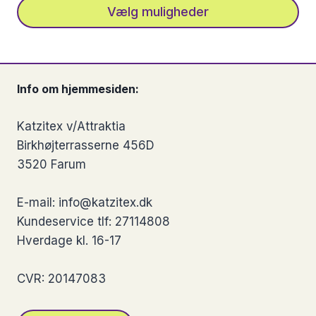
varesiden
Vælg muligheder
Dette
vare
har
Info om hjemmesiden:
flere
varianter.
Katzitex v/Attraktia
Mulighederne
Birkhøjterrasserne 456D
kan
3520 Farum
vælges
på
E-mail: info@katzitex.dk
varesiden
Kundeservice tlf: 27114808
Hverdage kl. 16-17
CVR: 20147083