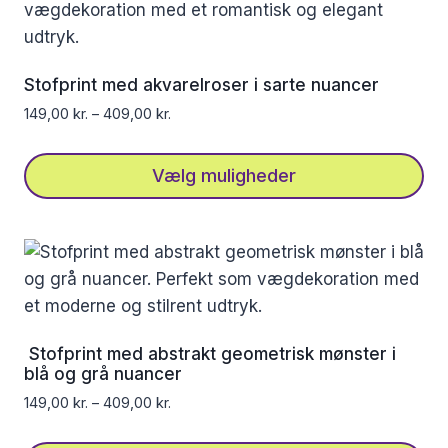
varianter.
Mulighederne
kan
Stofprint med akvarelroser i sarte nuancer
vælges
149,00
kr.
–
409,00
kr.
på
varesiden
Vælg muligheder
Dette
vare
har
flere
varianter.
Mulighederne
Stofprint med abstrakt geometrisk mønster i
kan
blå og grå nuancer
vælges
149,00
kr.
–
409,00
kr.
på