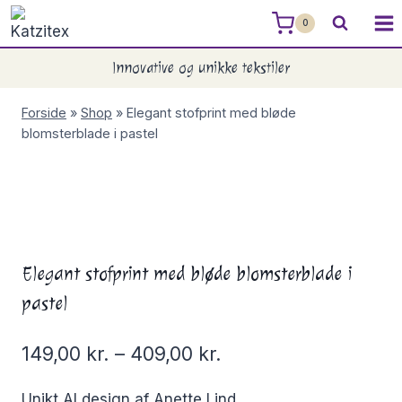
Skip
0
to
content
Innovative og unikke tekstiler
Forside
»
Shop
»
Elegant stofprint med bløde
blomsterblade i pastel
Elegant stofprint med bløde blomsterblade i
pastel
149,00
kr.
–
409,00
kr.
Unikt AI design af Anette Lind.