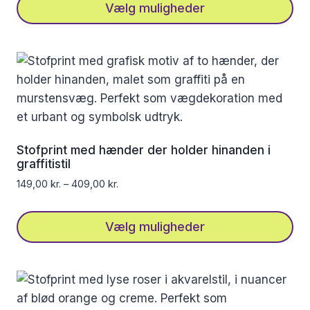
Vælg muligheder
Dette
vare
har
flere
varianter.
Mulighederne
kan
Stofprint med hænder der holder hinanden i
vælges
graffitistil
på
149,00
kr.
–
409,00
kr.
varesiden
Vælg muligheder
Dette
vare
har
flere