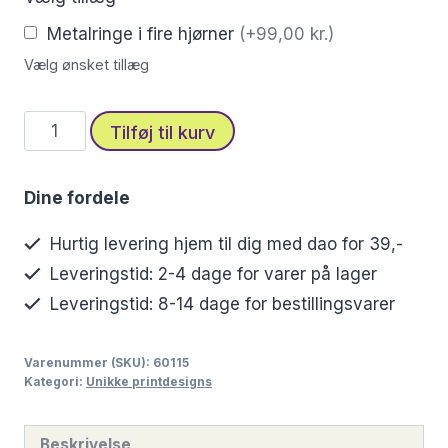
Metalringe i fire hjørner
(+99,00 kr.)
Vælg ønsket tillæg
Elegant
Tilføj til kurv
stofprint
med
Dine fordele
bløde
blomsterblade
Hurtig levering hjem til dig med dao for 39,-
i
Leveringstid: 2-4 dage for varer på lager
pastel
Leveringstid: 8-14 dage for bestillingsvarer
antal
Varenummer (SKU):
60115
Kategori:
Unikke printdesigns
Beskrivelse