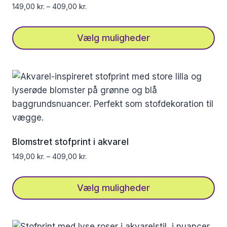
på
149,00
kr.
–
409,00
kr.
varesiden
Vælg muligheder
Dette
vare
har
flere
varianter.
Mulighederne
kan
Blomstret stofprint i akvarel
vælges
149,00
kr.
–
409,00
kr.
på
varesiden
Vælg muligheder
Dette
vare