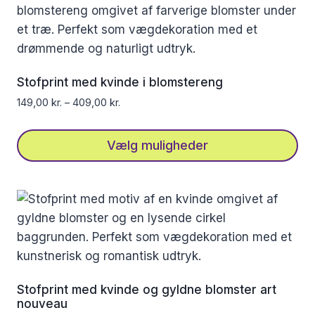
Stofprint med kvinde i blomstereng
149,00
kr.
–
409,00
kr.
Vælg muligheder
Dette
vare
har
flere
varianter.
Mulighederne
kan
Stofprint med kvinde og gyldne blomster art
vælges
nouveau