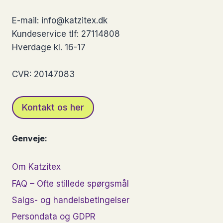
på
E-mail: info@katzitex.dk
varesiden
Kundeservice tlf: 27114808
Hverdage kl. 16-17
CVR: 20147083
Kontakt os her
Genveje:
Om Katzitex
FAQ – Ofte stillede spørgsmål
Salgs- og handelsbetingelser
Persondata og GDPR