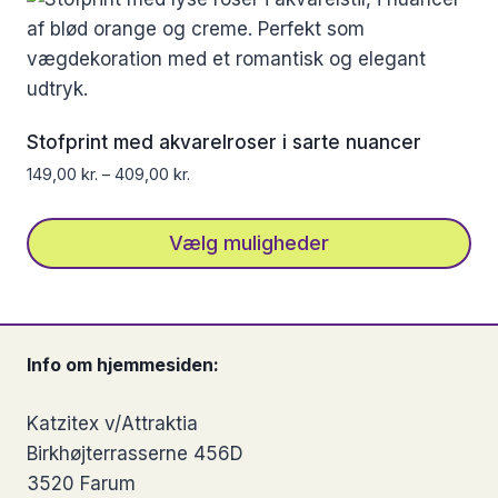
har
flere
varianter.
Mulighederne
kan
Stofprint med akvarelroser i sarte nuancer
vælges
149,00
kr.
–
409,00
kr.
på
varesiden
Vælg muligheder
Dette
vare
har
Info om hjemmesiden:
flere
varianter.
Katzitex v/Attraktia
Mulighederne
Birkhøjterrasserne 456D
kan
3520 Farum
vælges