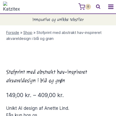
Skip
0
to
content
Innovative og unikke tekstiler
Forside
»
Shop
»
Stofprint med abstrakt hav-inspireret
akvareldesign i blå og grøn
Stofprint med abstrakt hav-inspireret
akvareldesign i blå og grøn
149,00
kr.
–
409,00
kr.
Unikt AI design af Anette Lind.
Fås kun hos os.