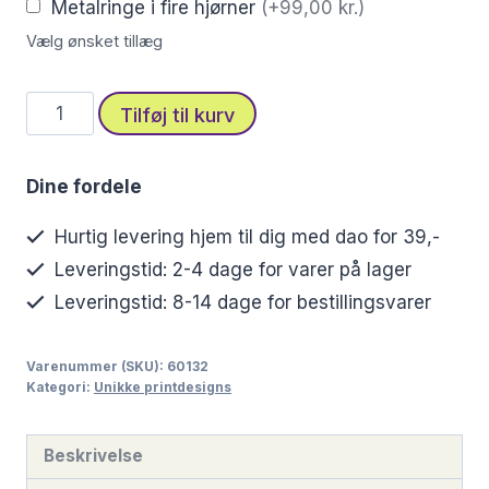
Metalringe i fire hjørner
(+99,00 kr.)
Vælg ønsket tillæg
Stofprint
Tilføj til kurv
med
abstrakt
Dine fordele
hav-
inspireret
Hurtig levering hjem til dig med dao for 39,-
akvareldesign
Leveringstid: 2-4 dage for varer på lager
i
Leveringstid: 8-14 dage for bestillingsvarer
blå
og
Varenummer (SKU):
60132
grøn
Kategori:
Unikke printdesigns
antal
Beskrivelse