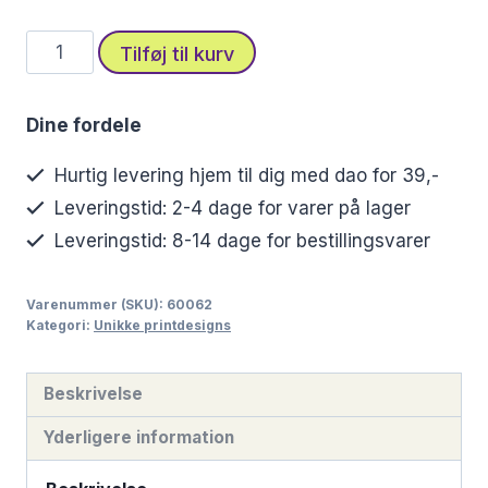
Stofprint
Tilføj til kurv
med
svaner
Dine fordele
i
elegante
Hurtig levering hjem til dig med dao for 39,-
pasteller
Leveringstid: 2-4 dage for varer på lager
antal
Leveringstid: 8-14 dage for bestillingsvarer
Varenummer (SKU):
60062
Kategori:
Unikke printdesigns
Beskrivelse
Yderligere information