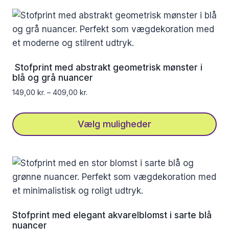
vare
har
flere
varianter.
Mulighederne
Stofprint med abstrakt geometrisk mønster i
kan
blå og grå nuancer
vælges
149,00
kr.
–
409,00
kr.
på
varesiden
Vælg muligheder
Dette
vare
har
flere
varianter.
Mulighederne
Stofprint med elegant akvarelblomst i sarte blå
kan
nuancer