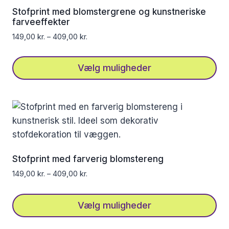
Stofprint med blomstergrene og kunstneriske
farveeffekter
149,00
kr.
–
409,00
kr.
Vælg muligheder
Dette
vare
har
flere
varianter.
Mulighederne
Stofprint med farverig blomstereng
kan
149,00
kr.
–
409,00
kr.
vælges
på
Vælg muligheder
varesiden
Dette