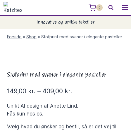
Skip
0
to
content
Innovative og unikke tekstiler
Forside
»
Shop
»
Stofprint med svaner i elegante pasteller
Stofprint med svaner i elegante pasteller
149,00
kr.
–
409,00
kr.
Unikt AI design af Anette Lind.
Fås kun hos os.
Vælg hvad du ønsker og bestil, så er det vej til