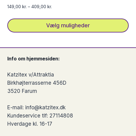
vælges
149,00
kr.
–
409,00
kr.
på
varesiden
Vælg muligheder
Dette
vare
har
Info om hjemmesiden:
flere
varianter.
Katzitex v/Attraktia
Mulighederne
Birkhøjterrasserne 456D
kan
3520 Farum
vælges
på
E-mail: info@katzitex.dk
varesiden
Kundeservice tlf: 27114808
Hverdage kl. 16-17